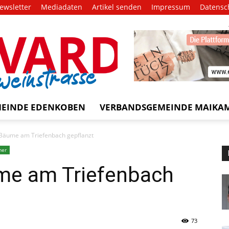
ewsletter
Mediadaten
Artikel senden
Impressum
Datensc
EVARD
trasse!
EINDE EDENKOBEN
VERBANDSGEMEINDE MAIKA
Bäume am Triefenbach gepflanzt
mer
me am Triefenbach
73