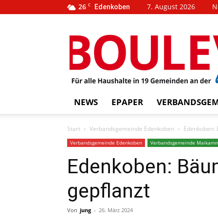
26
C
7. August 2026
N
Edenkoben
…
BOUL
weins
NEWS
EPAPER
VERBANDSGEM
Start
Verbandsgemeinde Edenkoben
Edenkoben: 
Verbandsgemeinde Edenkoben
Verbandsgemeinde Maikam
Edenkoben: Bäu
gepflanzt
Von
jung
-
26. März 2024