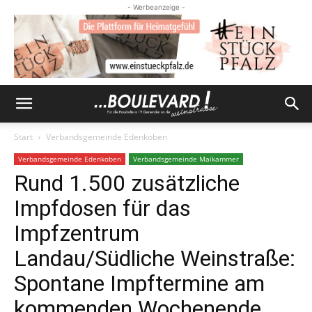
- Werbeanzeige -
Start
Verbandsgemeinde Edenkoben
Verbandsgemeinde Edenkoben
Verbandsgemeinde Maikammer
Rund 1.500 zusätzliche
Impfdosen für das
Impfzentrum
Landau/Südliche Weinstraße:
Spontane Impftermine am
kommenden Wochenende