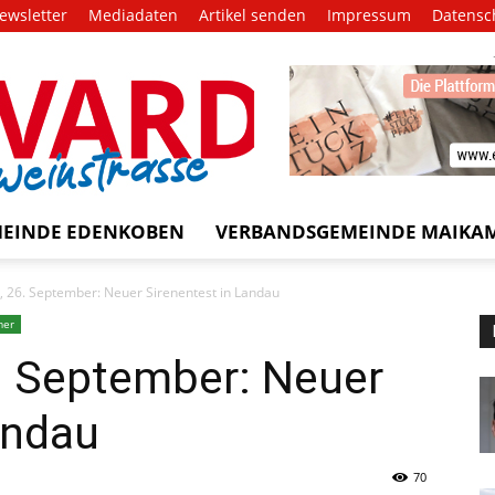
ewsletter
Mediadaten
Artikel senden
Impressum
Datensc
EVARD
trasse!
EINDE EDENKOBEN
VERBANDSGEMEINDE MAIKA
 26. September: Neuer Sirenentest in Landau
mer
 September: Neuer
andau
70