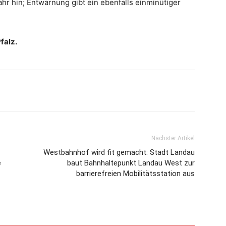
hr hin; Entwarnung gibt ein ebenfalls einminütiger
falz.
Nächster Artikel
Westbahnhof wird fit gemacht: Stadt Landau
e
baut Bahnhaltepunkt Landau West zur
barrierefreien Mobilitätsstation aus