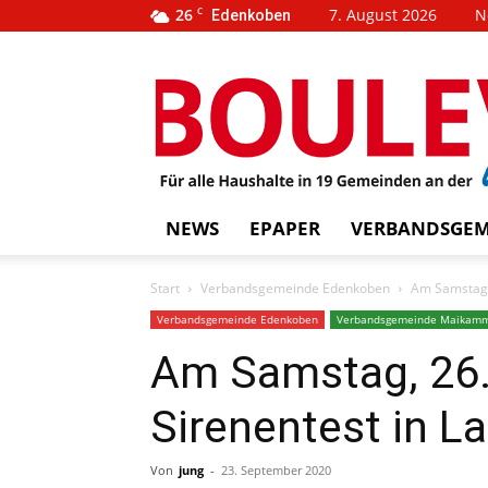
26
C
7. August 2026
N
Edenkoben
…
BOUL
weins
NEWS
EPAPER
VERBANDSGEM
Start
Verbandsgemeinde Edenkoben
Am Samstag,
Verbandsgemeinde Edenkoben
Verbandsgemeinde Maikam
Am Samstag, 26.
Sirenentest in L
Von
jung
-
23. September 2020