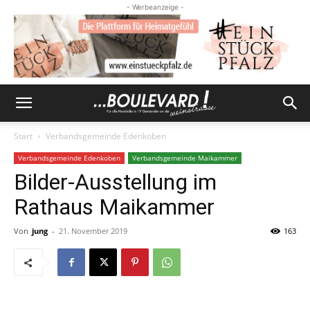
- Werbeanzeige -
Start
Verbandsgemeinde Edenkoben
Verbandsgemeinde Edenkoben
Verbandsgemeinde Maikammer
Bilder-Ausstellung im
Rathaus Maikammer
Von
jung
-
21. November 2019
163