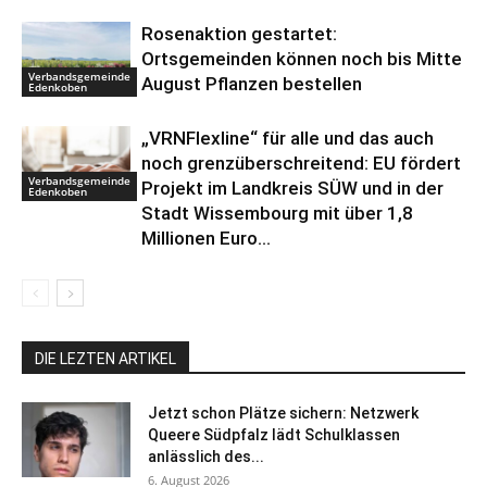
Rosenaktion gestartet:
Ortsgemeinden können noch bis Mitte
Verbandsgemeinde
August Pflanzen bestellen
Edenkoben
„VRNFlexline“ für alle und das auch
noch grenzüberschreitend: EU fördert
Verbandsgemeinde
Projekt im Landkreis SÜW und in der
Edenkoben
Stadt Wissembourg mit über 1,8
Millionen Euro...
DIE LEZTEN ARTIKEL
Jetzt schon Plätze sichern: Netzwerk
Queere Südpfalz lädt Schulklassen
anlässlich des...
6. August 2026