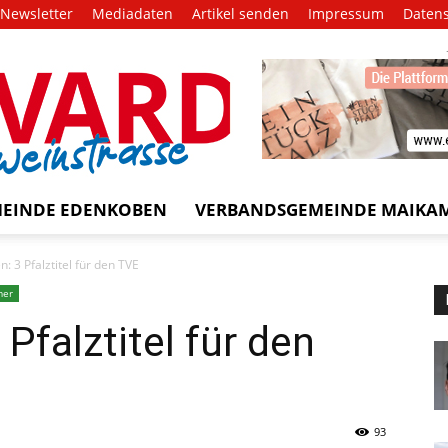
Newsletter
Mediadaten
Artikel senden
Impressum
Daten
EVARD
trasse!
EINDE EDENKOBEN
VERBANDSGEMEINDE MAIKA
: 3 Pfalztitel für den TVE
mer
Pfalztitel für den
93