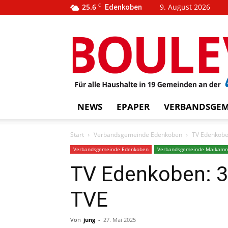
25.6
C
9. August 2026
Edenkoben
…
BOUL
weins
NEWS
EPAPER
VERBANDSGEM
Start
Verbandsgemeinde Edenkoben
TV Edenkoben
Verbandsgemeinde Edenkoben
Verbandsgemeinde Maikam
TV Edenkoben: 3 
TVE
Von
jung
-
27. Mai 2025