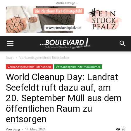
- Werbeanzeige -
Start
Verbandsgemeinde Edenkoben
Verbandsgemeinde Edenkoben
Verbandsgemeinde Maikammer
World Cleanup Day: Landrat
Seefeldt ruft dazu auf, am
20. September Müll aus dem
öffentlichen Raum zu
entsorgen
Von
jung
-
14. März 2024
26