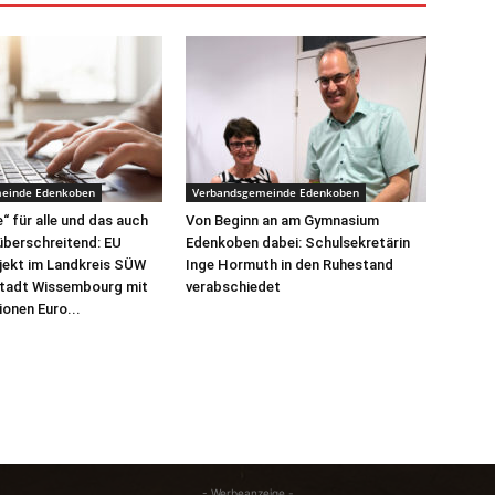
einde Edenkoben
Verbandsgemeinde Edenkoben
“ für alle und das auch
Von Beginn an am Gymnasium
überschreitend: EU
Edenkoben dabei: Schulsekretärin
jekt im Landkreis SÜW
Inge Hormuth in den Ruhestand
Stadt Wissembourg mit
verabschiedet
lionen Euro...
- Werbeanzeige -