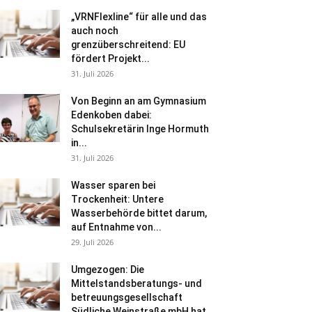
„VRNFlexline“ für alle und das
auch noch
grenzüberschreitend: EU
fördert Projekt...
31. Juli 2026
Von Beginn an am Gymnasium
Edenkoben dabei:
Schulsekretärin Inge Hormuth
in...
31. Juli 2026
Wasser sparen bei
Trockenheit: Untere
Wasserbehörde bittet darum,
auf Entnahme von...
29. Juli 2026
Umgezogen: Die
Mittelstandsberatungs- und
betreuungsgesellschaft
Südliche Weinstraße mbH hat