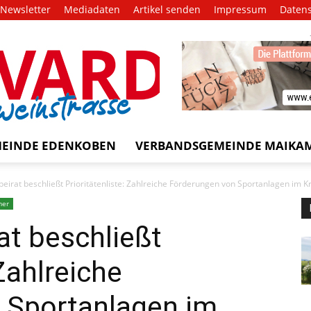
Newsletter
Mediadaten
Artikel senden
Impressum
Daten
EVARD
trasse!
EINDE EDENKOBEN
VERBANDSGEMEINDE MAIKA
beirat beschließt Prioritätenliste: Zahlreiche Förderungen von Sportanlagen im K
mer
at beschließt
 Zahlreiche
 Sportanlagen im