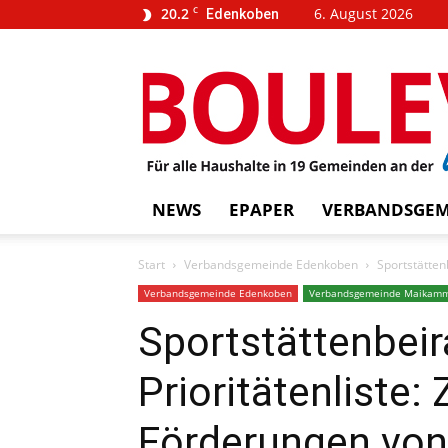
20.2
C
6. August 2026
Edenkoben
…
BOUL
weins
NEWS
EPAPER
VERBANDSGEM
Start
Verbandsgemeinde Edenkoben
Sportstätten
Verbandsgemeinde Edenkoben
Verbandsgemeinde Maikam
Sportstättenbeir
Prioritätenliste:
Förderungen von