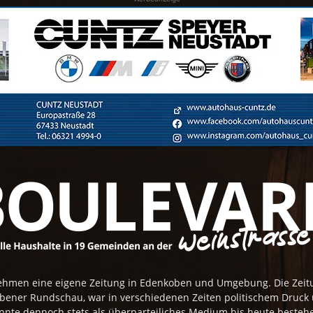
rnehmen eine eigene Zeitung in Edenkoben und Umgebung. Die Zei
obener Rundschau, war in verschiedenen Zeiten politischem Druck
nnte dennoch stets als überparteiliches Medium bis heute besteh