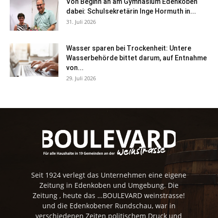
Von Beginn an am Gymnasium Edenkoben
dabei: Schulsekretärin Inge Hormuth in...
31. Juli 2026
Wasser sparen bei Trockenheit: Untere
Wasserbehörde bittet darum, auf Entnahme
von...
29. Juli 2026
Seit 1924 verlegt das Unternehmen eine eigene
Zeitung in Edenkoben und Umgebung. Die
Zeitung , heute das …BOULEVARD weinstrasse!
und die Edenkobener Rundschau, war in
verschiedenen Zeiten politischem Druck und