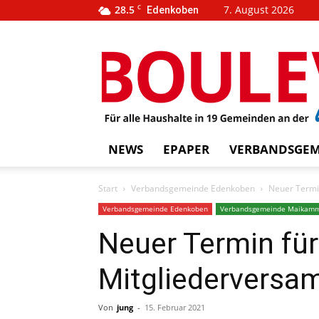
28.5
C
7. August 2026
Edenkoben
…
BOUL
weins
NEWS
EPAPER
VERBANDSGEM
Start
Verbandsgemeinde Edenkoben
Neuer Termi
Verbandsgemeinde Edenkoben
Verbandsgemeinde Maikam
Neuer Termin für
Mitgliederversa
Von
jung
-
15. Februar 2021