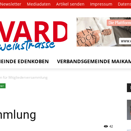
Newsletter
Mediadaten
Artikel senden
Impressum
Daten
EVARD
trasse!
EINDE EDENKOBEN
VERBANDSGEMEINDE MAIKA
n für Mitgliederversammlung
mer
mmlung
42