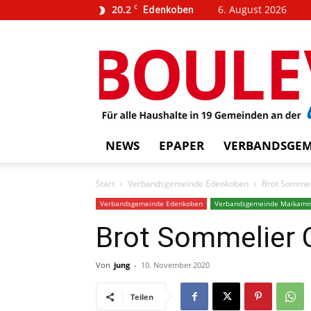
20.2
C
6. August 2026
Edenkoben
…
BOUL
weins
NEWS
EPAPER
VERBANDSGEM
Start
Verbandsgemeinde Edenkoben
Brot Sommel
Verbandsgemeinde Edenkoben
Verbandsgemeinde Maikam
Brot Sommelier 
Von
jung
-
10. November 2020
Teilen