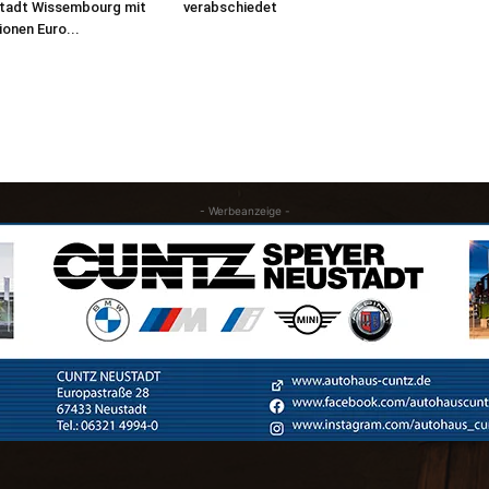
Stadt Wissembourg mit
verabschiedet
lionen Euro...
- Werbeanzeige -