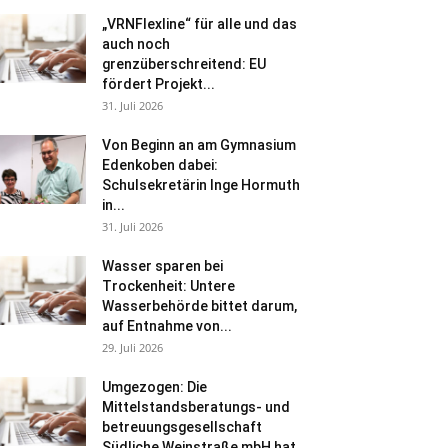
„VRNFlexline“ für alle und das
auch noch
grenzüberschreitend: EU
fördert Projekt...
31. Juli 2026
Von Beginn an am Gymnasium
Edenkoben dabei:
Schulsekretärin Inge Hormuth
in...
31. Juli 2026
Wasser sparen bei
Trockenheit: Untere
Wasserbehörde bittet darum,
auf Entnahme von...
29. Juli 2026
Umgezogen: Die
Mittelstandsberatungs- und
betreuungsgesellschaft
Südliche Weinstraße mbH hat