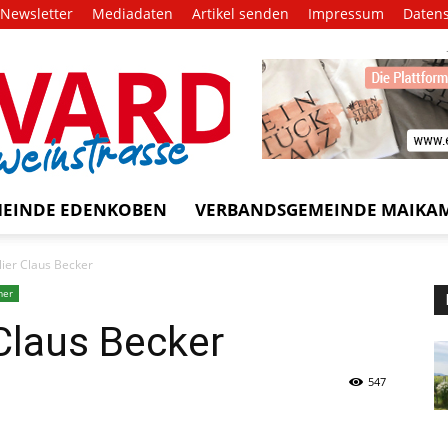
Newsletter
Mediadaten
Artikel senden
Impressum
Daten
EVARD
trasse!
EINDE EDENKOBEN
VERBANDSGEMEINDE MAIKA
ier Claus Becker
mer
Claus Becker
547