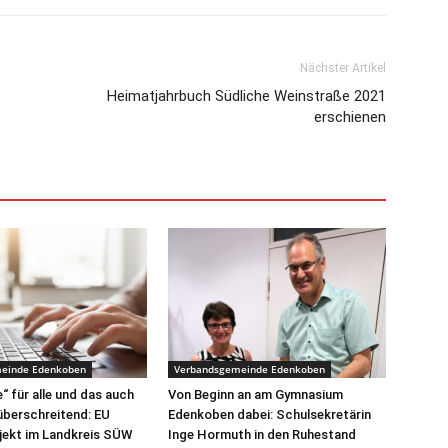
Nächster Artikel
Heimatjahrbuch Südliche Weinstraße 2021
erschienen
einde Edenkoben
Verbandsgemeinde Edenkoben
“ für alle und das auch
Von Beginn an am Gymnasium
überschreitend: EU
Edenkoben dabei: Schulsekretärin
jekt im Landkreis SÜW
Inge Hormuth in den Ruhestand