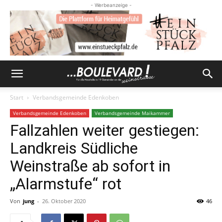
- Werbeanzeige -
Start
Verbandsgemeinde Edenkoben
Verbandsgemeinde Edenkoben
Verbandsgemeinde Maikammer
Fallzahlen weiter gestiegen:
Landkreis Südliche
Weinstraße ab sofort in
„Alarmstufe“ rot
Von
jung
-
26. Oktober 2020
46