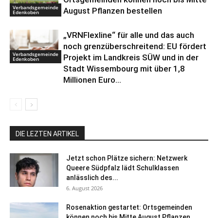
Verbandsgemeinde
August Pflanzen bestellen
Edenkoben
„VRNFlexline“ für alle und das auch
noch grenzüberschreitend: EU fördert
Verbandsgemeinde
Projekt im Landkreis SÜW und in der
Edenkoben
Stadt Wissembourg mit über 1,8
Millionen Euro...
DIE LEZTEN ARTIKEL
Jetzt schon Plätze sichern: Netzwerk
Queere Südpfalz lädt Schulklassen
anlässlich des...
6. August 2026
Rosenaktion gestartet: Ortsgemeinden
können noch bis Mitte August Pflanzen