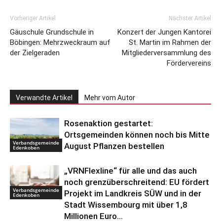
Vorheriger Artikel
Nächster Artikel
Gäuschule Grundschule in
Konzert der Jungen Kantorei
Böbingen: Mehrzweckraum auf
St. Martin im Rahmen der
der Zielgeraden
Mitgliederversammlung des
Fördervereins
Verwandte Artikel
Mehr vom Autor
Rosenaktion gestartet:
Ortsgemeinden können noch bis Mitte
Verbandsgemeinde
August Pflanzen bestellen
Edenkoben
„VRNFlexline“ für alle und das auch
noch grenzüberschreitend: EU fördert
Verbandsgemeinde
Projekt im Landkreis SÜW und in der
Edenkoben
Stadt Wissembourg mit über 1,8
Millionen Euro...