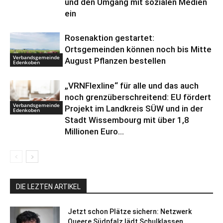
und den Umgang mit sozialen Medien
ein
Rosenaktion gestartet:
Ortsgemeinden können noch bis Mitte
Verbandsgemeinde
August Pflanzen bestellen
Edenkoben
„VRNFlexline“ für alle und das auch
noch grenzüberschreitend: EU fördert
Verbandsgemeinde
Projekt im Landkreis SÜW und in der
Edenkoben
Stadt Wissembourg mit über 1,8
Millionen Euro...
DIE LEZTEN ARTIKEL
Jetzt schon Plätze sichern: Netzwerk
Queere Südpfalz lädt Schulklassen