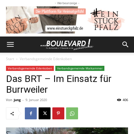
- Werbeanzeige -
Start
Verbandsgemeinde Edenkoben
Verbandsgemeinde Edenkoben
Verbandsgemeinde Maikammer
Das BRT – Im Einsatz für
Burrweiler
Von
jung
-
9. Januar 2020
406