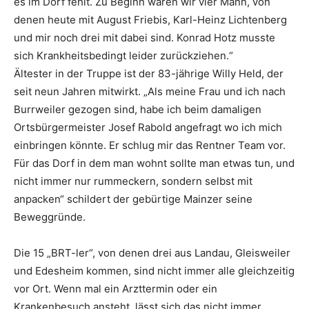
es im Dorf fehlt. Zu Beginn waren wir vier Mann, von
denen heute mit August Friebis, Karl-Heinz Lichtenberg
und mir noch drei mit dabei sind. Konrad Hotz musste
sich Krankheitsbedingt leider zurückziehen.“
Ältester in der Truppe ist der 83-jährige Willy Held, der
seit neun Jahren mitwirkt. „Als meine Frau und ich nach
Burrweiler gezogen sind, habe ich beim damaligen
Ortsbürgermeister Josef Rabold angefragt wo ich mich
einbringen könnte. Er schlug mir das Rentner Team vor.
Für das Dorf in dem man wohnt sollte man etwas tun, und
nicht immer nur rummeckern, sondern selbst mit
anpacken“ schildert der gebürtige Mainzer seine
Beweggründe.
Die 15 „BRT-ler“, von denen drei aus Landau, Gleisweiler
und Edesheim kommen, sind nicht immer alle gleichzeitig
vor Ort. Wenn mal ein Arzttermin oder ein
Krankenbesuch ansteht, lässt sich das nicht immer