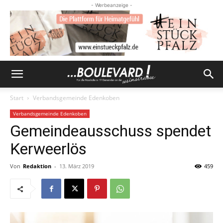
- Werbeanzeige -
Start
Verbandsgemeinde Edenkoben
Verbandsgemeinde Edenkoben
Gemeindeausschuss spendet
Kerweerlös
Von
Redaktion
-
13. März 2019
459