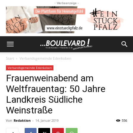
- Werbeanzeige -
Start
Verbandsgemeinde Edenkoben
Verbandsgemeinde Edenkoben
Frauenweinabend am
Weltfrauentag: 50 Jahre
Landkreis Südliche
Weinstraße
Von
Redaktion
-
14. Januar 2019
556