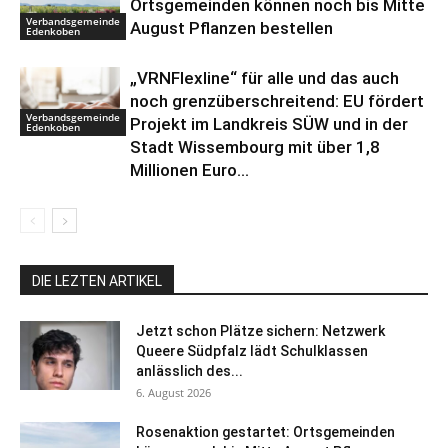
Ortsgemeinden können noch bis Mitte
Verbandsgemeinde
August Pflanzen bestellen
Edenkoben
„VRNFlexline“ für alle und das auch
noch grenzüberschreitend: EU fördert
Verbandsgemeinde
Projekt im Landkreis SÜW und in der
Edenkoben
Stadt Wissembourg mit über 1,8
Millionen Euro...
DIE LEZTEN ARTIKEL
Jetzt schon Plätze sichern: Netzwerk
Queere Südpfalz lädt Schulklassen
anlässlich des...
6. August 2026
Rosenaktion gestartet: Ortsgemeinden