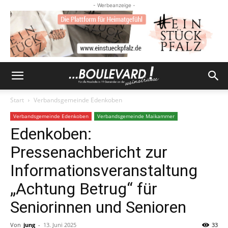
- Werbeanzeige -
Start
Verbandsgemeinde Edenkoben
Verbandsgemeinde Edenkoben
Verbandsgemeinde Maikammer
Edenkoben:
Pressenachbericht zur
Informationsveranstaltung
„Achtung Betrug“ für
Seniorinnen und Senioren
Von
jung
-
13. Juni 2025
33