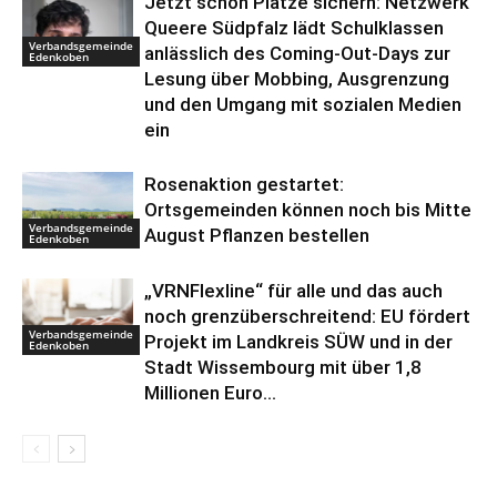
Jetzt schon Plätze sichern: Netzwerk
Queere Südpfalz lädt Schulklassen
Verbandsgemeinde
anlässlich des Coming-Out-Days zur
Edenkoben
Lesung über Mobbing, Ausgrenzung
und den Umgang mit sozialen Medien
ein
Rosenaktion gestartet:
Ortsgemeinden können noch bis Mitte
Verbandsgemeinde
August Pflanzen bestellen
Edenkoben
„VRNFlexline“ für alle und das auch
noch grenzüberschreitend: EU fördert
Verbandsgemeinde
Projekt im Landkreis SÜW und in der
Edenkoben
Stadt Wissembourg mit über 1,8
Millionen Euro...