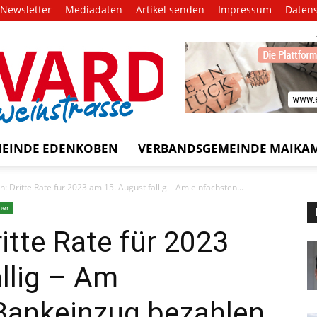
Newsletter
Mediadaten
Artikel senden
Impressum
Daten
EVARD
trasse!
EINDE EDENKOBEN
VERBANDSGEMEINDE MAIKA
: Dritte Rate für 2023 am 15. August fällig – Am einfachsten...
mer
itte Rate für 2023
llig – Am
 Bankeinzug bezahlen