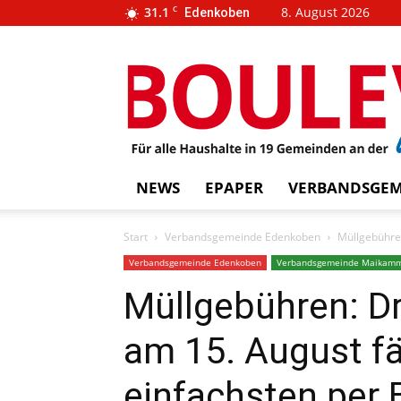
31.1
C
8. August 2026
Edenkoben
…
BOUL
weins
NEWS
EPAPER
VERBANDSGEM
Start
Verbandsgemeinde Edenkoben
Müllgebühren
Verbandsgemeinde Edenkoben
Verbandsgemeinde Maikam
Müllgebühren: Dr
am 15. August fä
einfachsten per