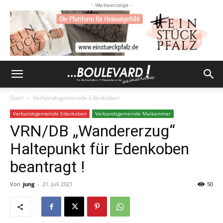
- Werbeanzeige -
Start
Verbandsgemeinde Edenkoben
Verbandsgemeinde Edenkoben
Verbandsgemeinde Maikammer
VRN/DB „Wandererzug“
Haltepunkt für Edenkoben
beantragt !
Von
jung
-
21. Juli 2021
50