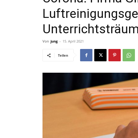
Luftreinigungsge
Unterrichtsträu
Von
jung
-
15. April 2021
Teilen