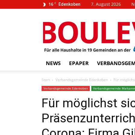
16
C
7. August 2026
N
Edenkoben
…
BOUL
weins
NEWS
EPAPER
VERBANDSGEM
Start
Verbandsgemeinde Edenkoben
Für möglichst
Verbandsgemeinde Edenkoben
Verbandsgemeinde Maikam
Für möglichst si
Präsenzunterrich
Corona: Firma Gill