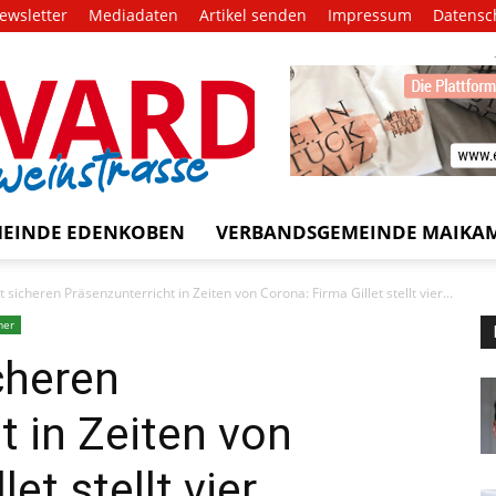
ewsletter
Mediadaten
Artikel senden
Impressum
Datensc
EVARD
trasse!
EINDE EDENKOBEN
VERBANDSGEMEINDE MAIKA
 sicheren Präsenzunterricht in Zeiten von Corona: Firma Gillet stellt vier...
mer
cheren
t in Zeiten von
et stellt vier