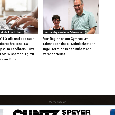
einde Edenkoben
Verbandsgemeinde Edenkoben
“ für alle und das auch
Von Beginn an am Gymnasium
überschreitend: EU
Edenkoben dabei: Schulsekretärin
jekt im Landkreis SÜW
Inge Hormuth in den Ruhestand
Stadt Wissembourg mit
verabschiedet
lionen Euro...
- Werbeanzeige -