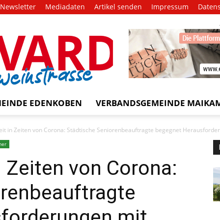
Newsletter
Mediadaten
Artikel senden
Impressum
Daten
EVARD
trasse!
EINDE EDENKOBEN
VERBANDSGEMEINDE MAIKA
it in Zeiten von Corona: Städtische Seniorenbeauftragte begegnet Herausforderu
mer
n Zeiten von Corona:
orenbeauftragte
forderungen mit