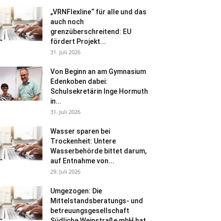
„VRNFlexline“ für alle und das
auch noch
grenzüberschreitend: EU
fördert Projekt...
31. Juli 2026
Von Beginn an am Gymnasium
Edenkoben dabei:
Schulsekretärin Inge Hormuth
in...
31. Juli 2026
Wasser sparen bei
Trockenheit: Untere
Wasserbehörde bittet darum,
auf Entnahme von...
29. Juli 2026
Umgezogen: Die
Mittelstandsberatungs- und
betreuungsgesellschaft
Südliche Weinstraße mbH hat