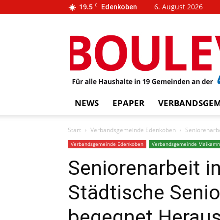
19.5
C
6. August 2026
Edenkoben
…
BOUL
weins
NEWS
EPAPER
VERBANDSGEM
Start
Verbandsgemeinde Edenkoben
Seniorenarbe
Verbandsgemeinde Edenkoben
Verbandsgemeinde Maikam
Seniorenarbeit i
Städtische Seni
begegnet Heraus