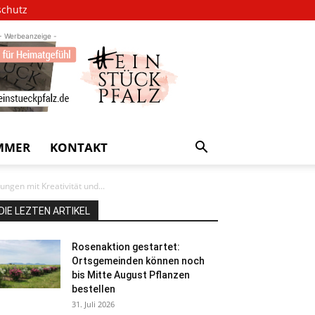
schutz
- Werbeanzeige -
MMER
KONTAKT
ngen mit Kreativität und...
DIE LEZTEN ARTIKEL
Rosenaktion gestartet:
Ortsgemeinden können noch
bis Mitte August Pflanzen
bestellen
31. Juli 2026