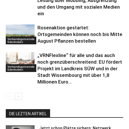
Lesung über Mobbing, Ausgrenzung
und den Umgang mit sozialen Medien
ein
Rosenaktion gestartet:
Ortsgemeinden können noch bis Mitte
Verbandsgemeinde
August Pflanzen bestellen
Edenkoben
„VRNFlexline“ für alle und das auch
noch grenzüberschreitend: EU fördert
Verbandsgemeinde
Projekt im Landkreis SÜW und in der
Edenkoben
Stadt Wissembourg mit über 1,8
Millionen Euro...
DIE LEZTEN ARTIKEL
Jetzt schon Plätze sichern: Netzwerk