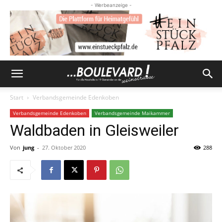
- Werbeanzeige -
Start
Verbandsgemeinde Edenkoben
Verbandsgemeinde Edenkoben
Verbandsgemeinde Maikammer
Waldbaden in Gleisweiler
Von
jung
-
27. Oktober 2020
288