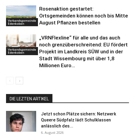
Rosenaktion gestartet:
Ortsgemeinden können noch bis Mitte
Verbandsgemeinde
August Pflanzen bestellen
Edenkoben
„VRNFlexline“ für alle und das auch
noch grenzüberschreitend: EU fördert
Verbandsgemeinde
Projekt im Landkreis SÜW und in der
Edenkoben
Stadt Wissembourg mit über 1,8
Millionen Euro...
DIE LEZTEN ARTIKEL
Jetzt schon Plätze sichern: Netzwerk
Queere Südpfalz lädt Schulklassen
anlässlich des...
6. August 2026