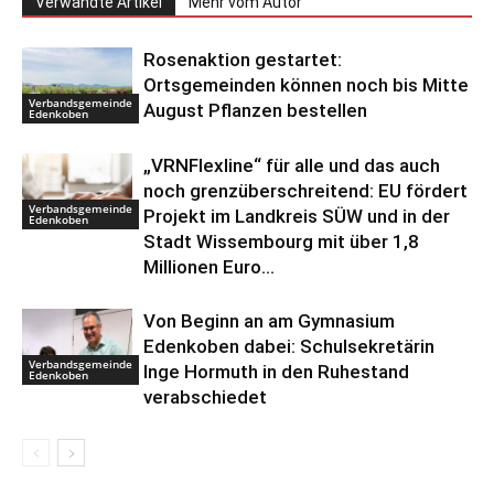
Verwandte Artikel
Mehr vom Autor
Rosenaktion gestartet:
Ortsgemeinden können noch bis Mitte
Verbandsgemeinde
August Pflanzen bestellen
Edenkoben
„VRNFlexline“ für alle und das auch
noch grenzüberschreitend: EU fördert
Verbandsgemeinde
Projekt im Landkreis SÜW und in der
Edenkoben
Stadt Wissembourg mit über 1,8
Millionen Euro...
Von Beginn an am Gymnasium
Edenkoben dabei: Schulsekretärin
Verbandsgemeinde
Inge Hormuth in den Ruhestand
Edenkoben
verabschiedet