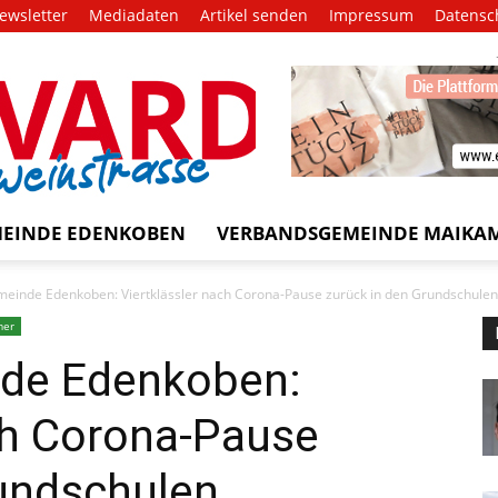
ewsletter
Mediadaten
Artikel senden
Impressum
Datensc
EVARD
trasse!
EINDE EDENKOBEN
VERBANDSGEMEINDE MAIKA
einde Edenkoben: Viertklässler nach Corona-Pause zurück in den Grundschulen
mer
de Edenkoben:
ch Corona-Pause
rundschulen