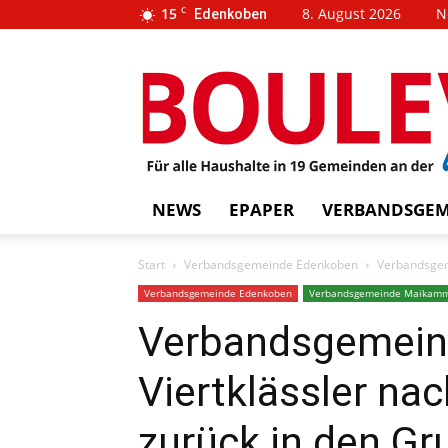
15
C
8. August 2026
N
Edenkoben
…
BOUL
weins
NEWS
EPAPER
VERBANDSGEM
Start
Verbandsgemeinde Edenkoben
Verbandsgem
Verbandsgemeinde Edenkoben
Verbandsgemeinde Maikam
Verbandsgemein
Viertklässler na
zurück in den G