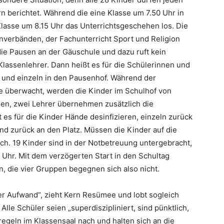
rn berichtet. Während die eine Klasse um 7.50 Uhr in
 Klasse um 8.15 Uhr das Unterrichtsgeschehen los. Die
enverbänden, der Fachunterricht Sport und Religion
 die Pausen an der Gäuschule und dazu ruft kein
assenlehrer. Dann heißt es für die Schülerinnen und
und einzeln in den Pausenhof. Während der
e überwacht, werden die Kinder im Schulhof von
n, zwei Lehrer übernehmen zusätzlich die
t es für die Kinder Hände desinfizieren, einzeln zurück
d zurück an den Platz. Müssen die Kinder auf die
ich. 19 Kinder sind in der Notbetreuung untergebracht,
 Uhr. Mit dem verzögerten Start in den Schultag
, die vier Gruppen begegnen sich also nicht.
er Aufwand“, zieht Kern Resümee und lobt sogleich
Alle Schüler seien „superdiszipliniert, sind pünktlich,
geln im Klassensaal nach und halten sich an die