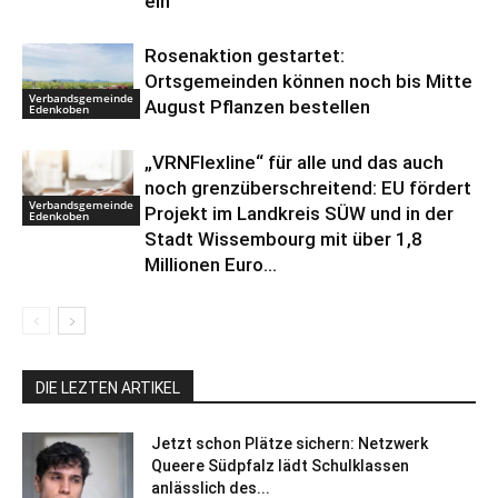
ein
Rosenaktion gestartet:
Ortsgemeinden können noch bis Mitte
Verbandsgemeinde
August Pflanzen bestellen
Edenkoben
„VRNFlexline“ für alle und das auch
noch grenzüberschreitend: EU fördert
Verbandsgemeinde
Projekt im Landkreis SÜW und in der
Edenkoben
Stadt Wissembourg mit über 1,8
Millionen Euro...
DIE LEZTEN ARTIKEL
Jetzt schon Plätze sichern: Netzwerk
Queere Südpfalz lädt Schulklassen
anlässlich des...