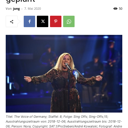
Von
jung
-
7. Mai 2020
50
Titel: The Voice of Germany; Staffel: 8; Folge: Sing Offs; Sing-Offs;15;
Ausstrahlungszeitraum von: 2018-12-06; Ausstrahlungszeitraum bis: 2018-12-
06; Person: Nora; Copyright: SAT.1/ProSieben/André Kowalski; Fotograf: Andre