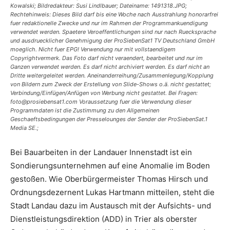
Kowalski; Bildredakteur: Susi Lindlbauer; Dateiname: 1491318.JPG;
Rechtehinweis: Dieses Bild darf bis eine Woche nach Ausstrahlung honorarfrei
fuer redaktionelle Zwecke und nur im Rahmen der Programmankuendigung
verwendet werden. Spaetere Veroeffentlichungen sind nur nach Ruecksprache
und ausdruecklicher Genehmigung der ProSiebenSat1 TV Deutschland GmbH
moeglich. Nicht fuer EPG! Verwendung nur mit vollstaendigem
Copyrightvermerk. Das Foto darf nicht veraendert, bearbeitet und nur im
Ganzen verwendet werden. Es darf nicht archiviert werden. Es darf nicht an
Dritte weitergeleitet werden. Aneinanderreihung/Zusammenlegung/Kopplung
von Bildern zum Zweck der Erstellung von Slide-Shows o.ä. nicht gestattet;
Verbindung/Einfügen/Anfügen von Werbung nicht gestattet. Bei Fragen:
foto@prosiebensat1.com Voraussetzung fuer die Verwendung dieser
Programmdaten ist die Zustimmung zu den Allgemeinen
Geschaeftsbedingungen der Presselounges der Sender der ProSiebenSat.1
Media SE.;
Bei Bauarbeiten in der Landauer Innenstadt ist ein
Sondierungsunternehmen auf eine Anomalie im Boden
gestoßen. Wie Oberbürgermeister Thomas Hirsch und
Ordnungsdezernent Lukas Hartmann mitteilen, steht die
Stadt Landau dazu im Austausch mit der Aufsichts- und
Dienstleistungsdirektion (ADD) in Trier als oberster