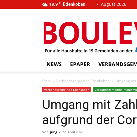
19.9
C
7. August 2026
Edenkoben
…
BOUL
weins
NEWS
EPAPER
VERBANDSGEM
Start
Verbandsgemeinde Edenkoben
Umgang mit 
Verbandsgemeinde Edenkoben
Verbandsgemeinde Maikam
Umgang mit Zah
aufgrund der Co
Von
jung
-
22. April 2020