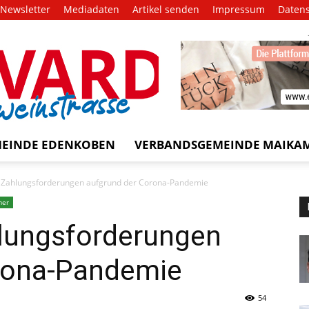
Newsletter
Mediadaten
Artikel senden
Impressum
Daten
EVARD
trasse!
EINDE EDENKOBEN
VERBANDSGEMEINDE MAIKA
Zahlungsforderungen aufgrund der Corona-Pandemie
mer
lungsforderungen
rona-Pandemie
54