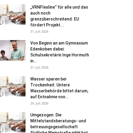
„VRNFlexline“ für alle und das
auch noch
grenzüberschreitend: EU
fördert Projekt...
31. Juli 2026
Von Beginn an am Gymnasium
Edenkoben dabei:
Schulsekretärin Inge Hormuth
in...
31. Juli 2026
Wasser sparen bei
Trockenheit: Untere
Wasserbehörde bittet darum,
auf Entnahme von...
29. Juli 2026
Umgezogen: Die
Mittelstandsberatungs- und
betreuungsgesellschaft
Südliche Weinstraße mbH hat