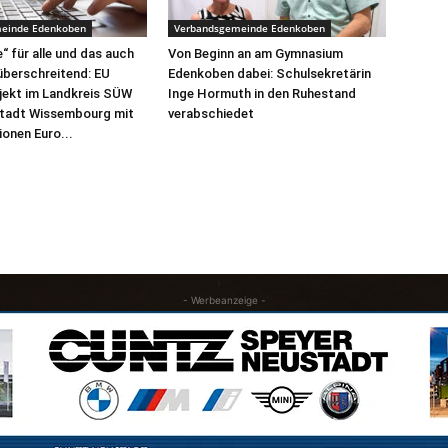
einde Edenkoben
Verbandsgemeinde Edenkoben
“ für alle und das auch
Von Beginn an am Gymnasium
überschreitend: EU
Edenkoben dabei: Schulsekretärin
jekt im Landkreis SÜW
Inge Hormuth in den Ruhestand
Stadt Wissembourg mit
verabschiedet
lionen Euro...
- Werbeanzeige -