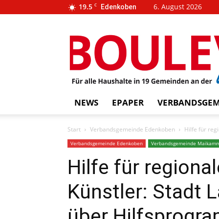
19.5
C
6. August 2026
Edenkoben
…
BOUL
weins
NEWS
EPAPER
VERBANDSGEM
Start
Verbandsgemeinde Edenkoben
Hilfe für re
Verbandsgemeinde Edenkoben
Verbandsgemeinde Maikam
Hilfe für regiona
Künstler: Stadt 
über Hilfsprogr