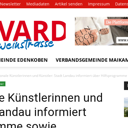
Newsletter
Mediadaten
Artikel senden
Impressum
Daten
EVARD
trasse!
EINDE EDENKOBEN
VERBANDSGEMEINDE MAIKA
gionale Künstlerinnen und Künstler: Stadt Landau informiert über Hilfsprogramme 
mer
le Künstlerinnen und
Landau informiert
amme sowie