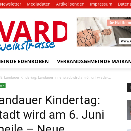
Newsletter
Mediadaten
Artikel senden
Impressum
Daten
EVARD
trasse!
EINDE EDENKOBEN
VERBANDSGEMEINDE MAIKA
8. Landauer Kindertag: Landauer Innenstadt wird am 6. Juni wieder...
mer
andauer Kindertag:
adt wird am 6. Juni
meile – Neue