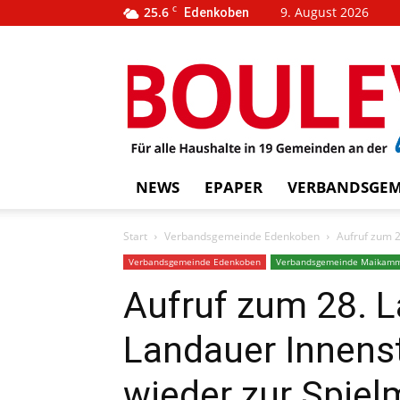
25.6
C
9. August 2026
Edenkoben
…
BOUL
weins
NEWS
EPAPER
VERBANDSGEM
Start
Verbandsgemeinde Edenkoben
Aufruf zum 2
Verbandsgemeinde Edenkoben
Verbandsgemeinde Maikam
Aufruf zum 28. L
Landauer Innenst
wieder zur Spiel