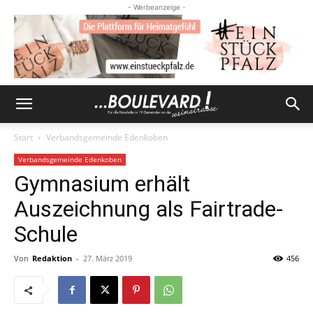
- Werbeanzeige -
Start
Verbandsgemeinde Edenkoben
Verbandsgemeinde Edenkoben
Gymnasium erhält
Auszeichnung als Fairtrade-
Schule
Von
Redaktion
-
27. März 2019
456