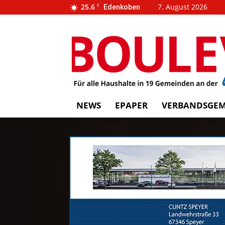
25.6
C
7. August 2026
Edenkoben
…
BOUL
weins
NEWS
EPAPER
VERBANDSGEM