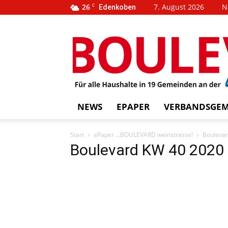
26
C
7. August 2026
N
Edenkoben
…
BOUL
weins
NEWS
EPAPER
VERBANDSGEM
Start
ePaper …BOULEVARD weinstrasse!
Bouleva
Boulevard KW 40 2020