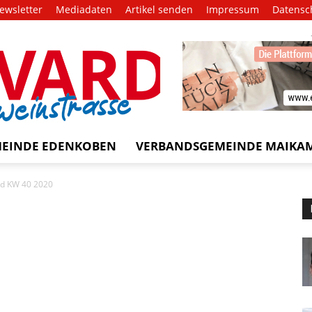
ewsletter
Mediadaten
Artikel senden
Impressum
Datensc
EVARD
trasse!
EINDE EDENKOBEN
VERBANDSGEMEINDE MAIKA
rd KW 40 2020