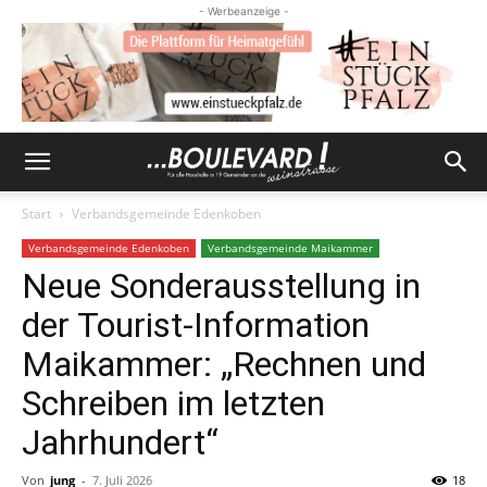
- Werbeanzeige -
Start
Verbandsgemeinde Edenkoben
Verbandsgemeinde Edenkoben
Verbandsgemeinde Maikammer
Neue Sonderausstellung in
der Tourist-Information
Maikammer: „Rechnen und
Schreiben im letzten
Jahrhundert“
Von
jung
-
7. Juli 2026
18