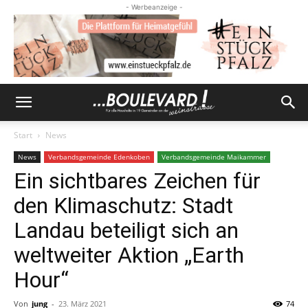
- Werbeanzeige -
Start
News
News
Verbandsgemeinde Edenkoben
Verbandsgemeinde Maikammer
Ein sichtbares Zeichen für
den Klimaschutz: Stadt
Landau beteiligt sich an
weltweiter Aktion „Earth
Hour“
Von
jung
-
23. März 2021
74