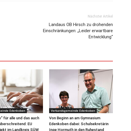
Nächster Artikel
Landaus OB Hirsch zu drohenden
Einschränkungen: „Leider erwartbare
Entwicklung“
einde Edenkoben
Verbandsgemeinde Edenkoben
“ für alle und das auch
Von Beginn an am Gymnasium
überschreitend: EU
Edenkoben dabei: Schulsekretärin
jekt im Landkreis SÜW
Inge Hormuth in den Ruhestand