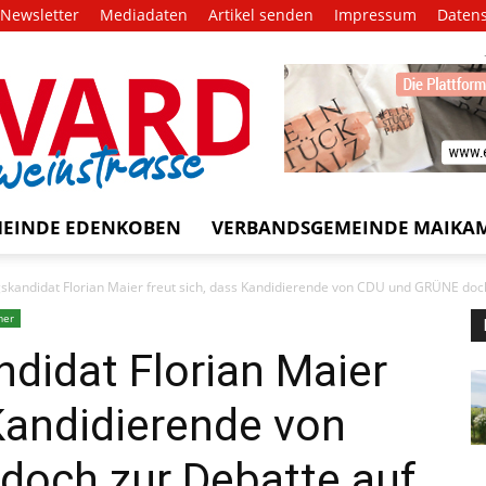
Newsletter
Mediadaten
Artikel senden
Impressum
Daten
EVARD
trasse!
EINDE EDENKOBEN
VERBANDSGEMEINDE MAIKA
kandidat Florian Maier freut sich, dass Kandidierende von CDU und GRÜNE doch
mer
didat Florian Maier
 Kandidierende von
och zur Debatte auf