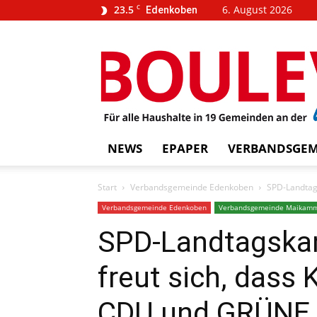
23.5
C
6. August 2026
Edenkoben
…
BOUL
weins
NEWS
EPAPER
VERBANDSGEM
Start
Verbandsgemeinde Edenkoben
SPD-Landtags
Verbandsgemeinde Edenkoben
Verbandsgemeinde Maikam
SPD-Landtagskan
freut sich, dass
CDU und GRÜNE d