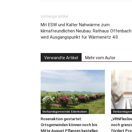
Vorheriger Artikel
Mit ESW und Kalter Nahwärme zum
klimafreundlichen Neubau: Rathaus Offenbach
wird Ausgangspunkt für Wärmenetz 4.0
Verwandte Artikel
Mehr vom Autor
Verbandsgemeinde Edenkoben
Verbandsgem
Rosenaktion gestartet:
„VRNFlexline
Ortsgemeinden können noch bis
noch grenz
Mitte August Pflanzen bestellen
fördert Pro