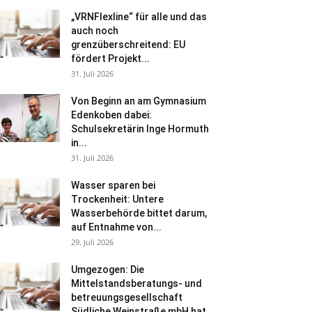
„VRNFlexline“ für alle und das
auch noch
grenzüberschreitend: EU
fördert Projekt...
31. Juli 2026
Von Beginn an am Gymnasium
Edenkoben dabei:
Schulsekretärin Inge Hormuth
in...
31. Juli 2026
Wasser sparen bei
Trockenheit: Untere
Wasserbehörde bittet darum,
auf Entnahme von...
29. Juli 2026
Umgezogen: Die
Mittelstandsberatungs- und
betreuungsgesellschaft
Südliche Weinstraße mbH hat