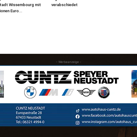
Stadt Wissembourg mit
verabschiedet
lionen Euro...
- Werbeanzeige -