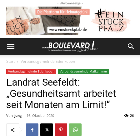
- Werbeanzeige -
Start
Verbandsgemeinde Edenkoben
Verbandsgemeinde Edenkoben
Verbandsgemeinde Maikammer
Landrat Seefeldt:
„Gesundheitsamt arbeitet
seit Monaten am Limit!“
Von
jung
-
16. Oktober 2020
26