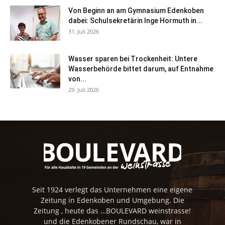
Von Beginn an am Gymnasium Edenkoben
dabei: Schulsekretärin Inge Hormuth in...
31. Juli 2026
Wasser sparen bei Trockenheit: Untere
Wasserbehörde bittet darum, auf Entnahme
von...
29. Juli 2026
Seit 1924 verlegt das Unternehmen eine eigene
Zeitung in Edenkoben und Umgebung. Die
Zeitung , heute das …BOULEVARD weinstrasse!
und die Edenkobener Rundschau, war in