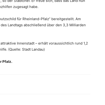
“, so der Stadtchef. Er freue sich, dass das Land nun
nzhilfen zugesagt habe.
tzschild für Rheinland-Pfalz“ bereitgestellt. Am
des Landtags abschließend über den 3,3 Milliarden
 attraktive Innenstadt – erhält voraussichtlich rund 1,2
lfe. (Quelle: Stadt Landau)
r Pfalz.