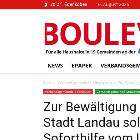
20.2
C
6. August 2026
Edenkoben
…
BOUL
weins
NEWS
EPAPER
VERBANDSGEM
Start
Verbandsgemeinde Edenkoben
Zur Bewältig
Verbandsgemeinde Edenkoben
Verbandsgemeinde Maikam
Zur Bewältigung 
Stadt Landau soll
Soforthilfe vom 