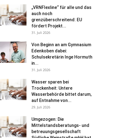
„VRNFlexline“ für alle und das
auch noch
grenzüberschreitend: EU
fördert Projekt...
31. Juli 2026
Von Beginn an am Gymnasium
Edenkoben dabei:
Schulsekretärin Inge Hormuth
in...
31. Juli 2026
Wasser sparen bei
Trockenheit: Untere
Wasserbehörde bittet darum,
auf Entnahme von...
29. Juli 2026
Umgezogen: Die
Mittelstandsberatungs- und
betreuungsgesellschaft
Südliche Weinstraße mbH hat