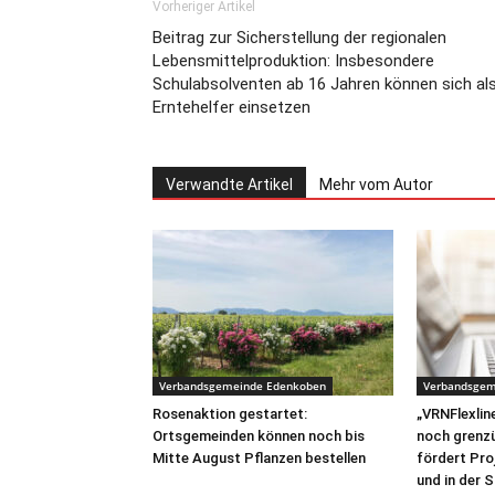
Vorheriger Artikel
Beitrag zur Sicherstellung der regionalen
Lebensmittelproduktion: Insbesondere
Schulabsolventen ab 16 Jahren können sich al
Erntehelfer einsetzen
Verwandte Artikel
Mehr vom Autor
Verbandsgemeinde Edenkoben
Verbandsgem
Rosenaktion gestartet:
„VRNFlexline
Ortsgemeinden können noch bis
noch grenz
Mitte August Pflanzen bestellen
fördert Pro
und in der 