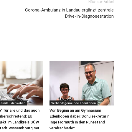
Nächster Artikel
Corona-Ambulanz in Landau ergänzt zentrale
Drive-In-Diagnosestation
s
einde Edenkoben
Verbandsgemeinde Edenkoben
“ für alle und das auch
Von Beginn an am Gymnasium
überschreitend: EU
Edenkoben dabei: Schulsekretärin
jekt im Landkreis SÜW
Inge Hormuth in den Ruhestand
Stadt Wissembourg mit
verabschiedet