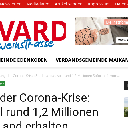
Newsletter
Mediadaten
Artikel senden
Impressum
Daten
EVARD
trasse!
EINDE EDENKOBEN
VERBANDSGEMEINDE MAIKA
ung der Corona-Krise: Stadt Landau soll rund 1,2 Millionen Soforthilfe vom...
mer
der Corona-Krise:
 rund 1,2 Millionen
Land erhalten